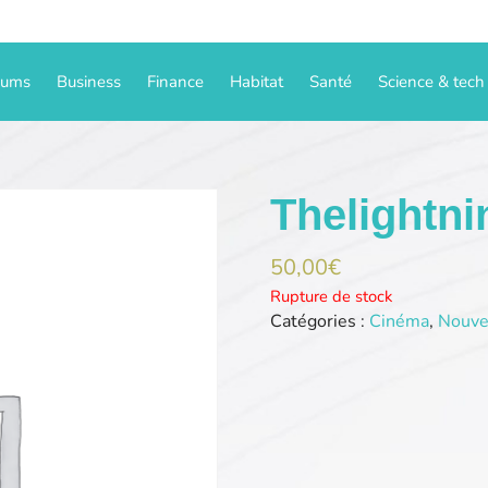
iums
Business
Finance
Habitat
Santé
Science & tech
Thelightn
50,00
€
Rupture de stock
Catégories :
Cinéma
,
Nouve