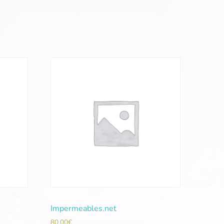
Impermeables.net
80,00
€