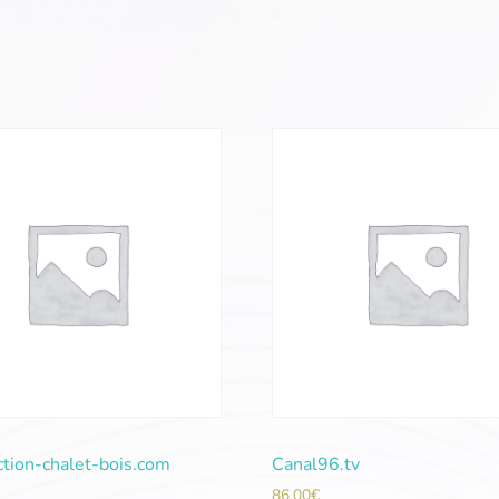
ction-chalet-bois.com
Canal96.tv
86,00
€