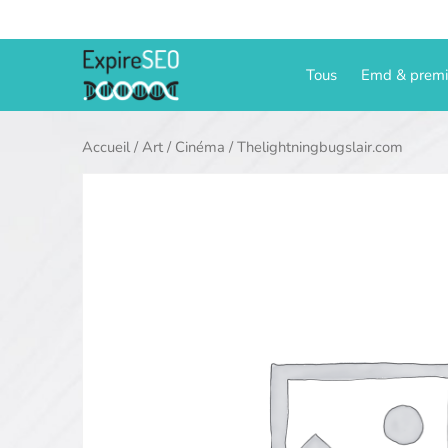
Aller
au
contenu
Tous
Emd & prem
Accueil
/
Art
/
Cinéma
/ Thelightningbugslair.com