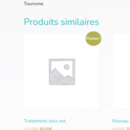
Tourisme
Produits similaires
Promo !
Traitement-bois.net
Reseau-
120,00
€
60,00
€
60,00
€
2