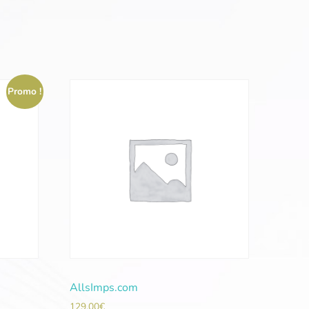
Promo !
AllsImps.com
129,00
€