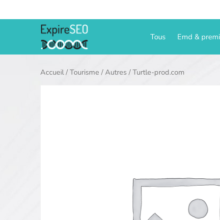
Aller
au
contenu
Tous
Emd & prem
Accueil
/
Tourisme
/
Autres
/ Turtle-prod.com