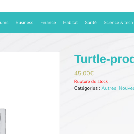
iums
Business
Finance
Habitat
Santé
Science & tech
Turtle-pr
45,00
€
Rupture de stock
Catégories :
Autres
,
Nouve