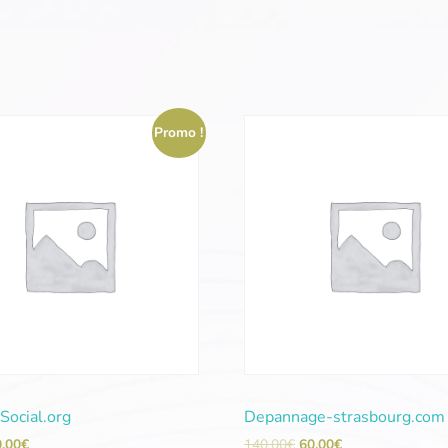
Promo !
Social.org
Depannage-strasbourg.com
0,00
€
140,00
€
60,00
€