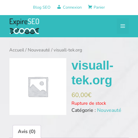
Aller
Blog SEO
Connexion
Panier
au
contenu
Menu
Accueil
/
Nouveauté
/ visuall-tek.org
visuall-
tek.org
60,00
€
Rupture de stock
Catégorie :
Nouveauté
Avis (0)